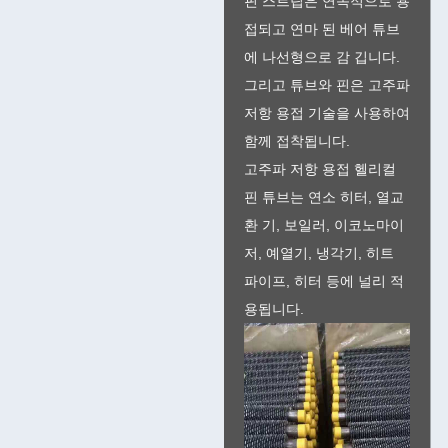
핀 스트립은 연속적으로 용
접되고 연마 된 베어 튜브
에 나선형으로 감 깁니다.
그리고 튜브와 핀은 고주파
저항 용접 기술을 사용하여
함께 접착됩니다.
고주파 저항 용접 헬리컬
핀 튜브는 연소 히터, 열교
환 기, 보일러, 이코노마이
저, 예열기, 냉각기, 히트
파이프, 히터 등에 널리 적
용됩니다.