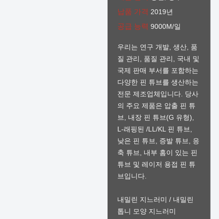
납품 가격
2019년
공급 능력
9000M/일
우리는 연구 개발, 생산, 품
질 관리, 품질 관리, 국내 및
국제 판매 부서를 포함하는
다양한 핀 튜브를 생산하는
전문 제조업체입니다. 당사
의 주요 제품은 압출 핀 튜
브, 내장 핀 튜브(G 유형),
L-래핑된 /LL/KL 핀 튜브,
낮은 핀 튜브, 증발 튜브, 응
축 튜브, 내부 홈이 있는 핀
튜브 및 레이저 용접 핀 튜
브입니다.
내밀린 지느러미 / 내밀린
톱니 모양 지느러미