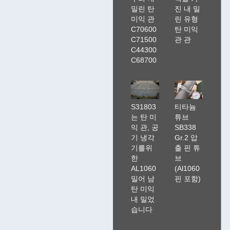
밀린 탄
진 내 밀
미익 관
린 유형
C70600
탄 미익
C71500
관 관
C44300
C68700
S31803
티타늄
는 탄 미
튜브
익 관, 공
SB338
기 냉각
Gr.2 압
기를위
출 핀 튜
한
브
AL1060
(Al1060
밀어 남
핀 포함)
탄 미익
내 밀었
습니다