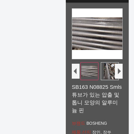
SB163 N08825 Smls
튜브가 있는 압출 및
톱니 모양의 알루미
늄 핀
브랜드
BOSHENG
제품 산지
장인, 장쑤