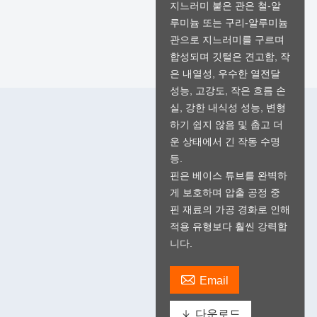
지느러미 붙은 관은 철-알
루미늄 또는 구리-알루미늄
관으로 지느러미를 구르며
합성되며 깃털은 견고함, 작
은 내열성, 우수한 열전달
성능, 고강도, 작은 흐름 손
실, 강한 내식성 성능, 변형
하기 쉽지 않음 및 춥고 더
운 상태에서 긴 작동 수명
등.
핀은 베이스 튜브를 완벽하
게 보호하며 압출 공정 중
핀 재료의 가공 경화로 인해
적용 유형보다 훨씬 강력합
니다.

Email

다운로드