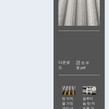
다운로

핀 유
드
형.pdf
탄 미익
알루미
을 가진
늄 탄 미
구리 내
익을 가