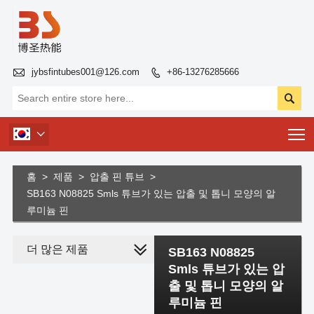

jybsfintubes001@126.com
+86-13276285666


T

홈
>
제품
>
압출 핀 튜브
>
SB163 N08825 Smls 튜브가 있는 압출 및 톱니 모양의 알
루미늄 핀
더 많은 제품
SB163 N08825
Smls 튜브가 있는 압
출 및 톱니 모양의 알
루미늄 핀