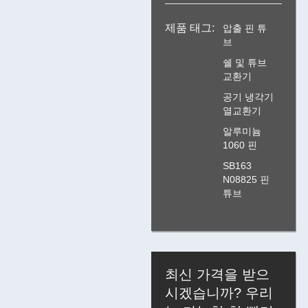
제품 태그:
압출 핀 튜
브
쉘 및 튜브
교환기
공기 냉각기
열교환기
알루미늄
1060 핀
SB163
N08825 핀
튜브
최신 가격을 받으
시겠습니까? 우리